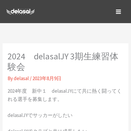
内
容
を
ス
キ
ッ
プ
2024 delasalJY 3期生練習体
験会
By
delasal
/
2023年8月9日
2024年度 新中１ delasalJYにて共に熱く闘ってく
れる選手を募集します。
delasalJYでサッカーがしたい